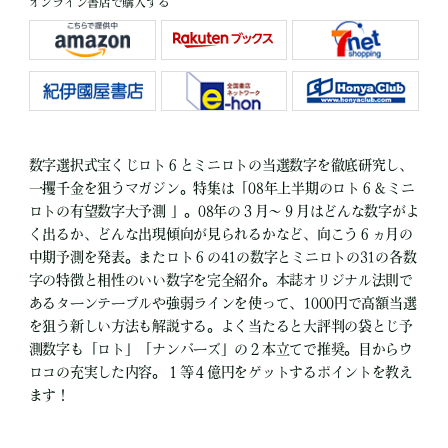
オンライン書店で購入する
数字選択式宝くじロト６とミニロトの当選数字を徹底研究し、
一攫千金を狙うマガジン。特集は「08年上半期のロト６＆ミニ
ロトの有望数字大予測 」。08年の３月～９月はどんな数字がよ
く出るか、どんな出現傾向が見られるかなど、向こう６ヵ月の
中期予測を発表。またロト６の41の数字とミニロトの31の各数
字の特徴と相性のいい数字を完全紹介。本誌オリジナル法則で
あるターンテーブルや強弱ラインを使って、1000円で高額当選
を狙う新しい方法も解説する。よく当たると大評判の袋とじ予
測数字も「ロト」「ナンバーズ」の２本立てで推奨。目からウ
ロコの充実した内容。１等４億円をゲットするポイントを教え
ます！