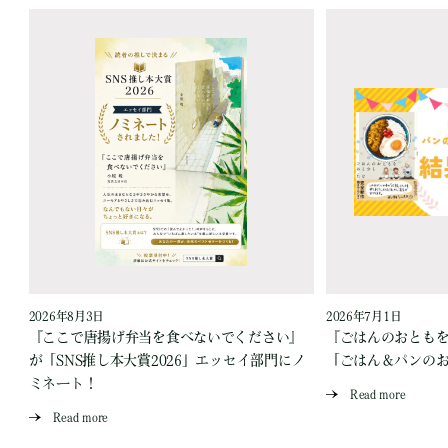
2026年8月3日
2026年7月1日
『ここで唐揚げ弁当を食べないでください』
『ごはんのおとも
が「SNS推し本大賞2026」エッセイ部門にノ
「ごはん＆パンの
ミネート！
Read more
Read more