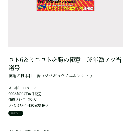
ロト6＆ミニロト必勝の極意 08年激アツ当
選号
実業之日本社
編
（ジツギョウノニホンシャ ）
ＡＢ判 100ページ
2008年03月08日発売
価格 817円（税込）
ISBN 978-4-408-62849-3
在庫なし