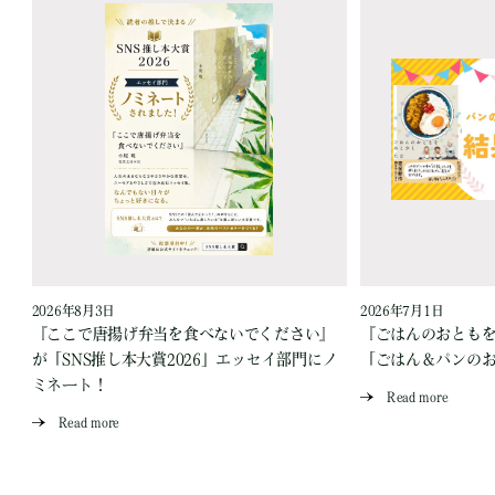
2026年8月3日
2026年7月1日
『ここで唐揚げ弁当を食べないでください』
『ごはんのおとも
が「SNS推し本大賞2026」エッセイ部門にノ
「ごはん＆パンの
ミネート！
Read more
Read more