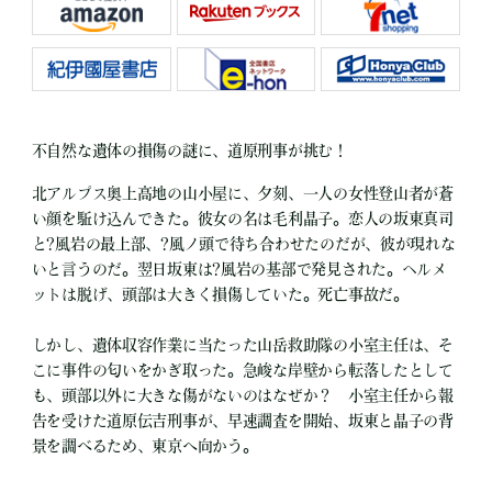
不自然な遺体の損傷の謎に、道原刑事が挑む！
北アルプス奥上高地の山小屋に、夕刻、一人の女性登山者が蒼
い顔を駈け込んできた。彼女の名は毛利晶子。恋人の坂東真司
と?風岩の最上部、?風ノ頭で待ち合わせたのだが、彼が現れな
いと言うのだ。翌日坂東は?風岩の基部で発見された。ヘルメ
ットは脱げ、頭部は大きく損傷していた。死亡事故だ。
しかし、遺体収容作業に当たった山岳救助隊の小室主任は、そ
こに事件の匂いをかぎ取った。急峻な岸壁から転落したとして
も、頭部以外に大きな傷がないのはなぜか？ 小室主任から報
告を受けた道原伝吉刑事が、早速調査を開始、坂東と晶子の背
景を調べるため、東京へ向かう。