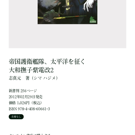
帝国護衛艦隊、太平洋を征く
大和撫子紫電改2
志真元
著
（シマ ハジメ）
新書判 256ページ
2012年02月29日発売
価格 1,026円（税込）
ISBN 978-4-408-60661-3
在庫なし