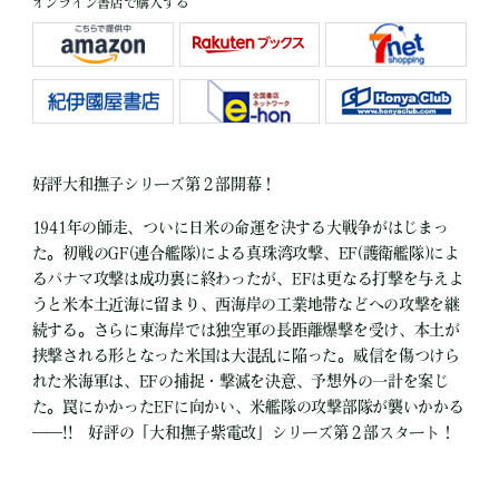
オンライン書店で購入する
好評大和撫子シリーズ第２部開幕！
1941年の師走、ついに日米の命運を決する大戦争がはじまっ
た。初戦のGF(連合艦隊)による真珠湾攻撃、EF(護衛艦隊)によ
るパナマ攻撃は成功裏に終わったが、EFは更なる打撃を与えよ
うと米本土近海に留まり、西海岸の工業地帯などへの攻撃を継
続する。さらに東海岸では独空軍の長距離爆撃を受け、本土が
挟撃される形となった米国は大混乱に陥った。威信を傷つけら
れた米海軍は、EFの捕捉・撃滅を決意、予想外の一計を案じ
た。罠にかかったEFに向かい、米艦隊の攻撃部隊が襲いかかる
――!! 好評の「大和撫子紫電改」シリーズ第２部スタート！