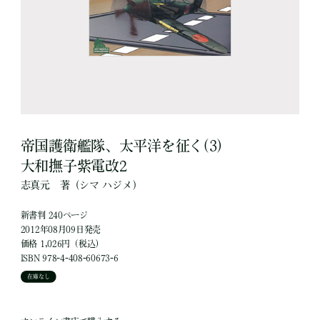
帝国護衛艦隊、太平洋を征く(3)
大和撫子紫電改2
志真元
著
（シマ ハジメ）
新書判 240ページ
2012年08月09日発売
価格 1,026円（税込）
ISBN 978-4-408-60673-6
在庫なし