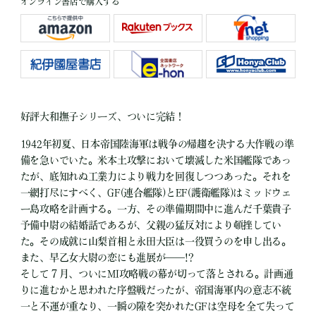
オンライン書店で購入する
好評大和撫子シリーズ、ついに完結！
1942年初夏、日本帝国陸海軍は戦争の帰趨を決する大作戦の準
備を急いでいた。米本土攻撃において壊滅した米国艦隊であっ
たが、底知れぬ工業力により戦力を回復しつつあった。それを
一網打尽にすべく、GF(連合艦隊)とEF(護衛艦隊)はミッドウェ
ー島攻略を計画する。一方、その準備期間中に進んだ千葉貴子
予備中尉の結婚話であるが、父親の猛反対により頓挫してい
た。その成就に山梨首相と永田大臣は一役買うのを申し出る。
また、早乙女大尉の恋にも進展が――!?
そして７月、ついにMI攻略戦の幕が切って落とされる。計画通
りに進むかと思われた序盤戦だったが、帝国海軍内の意志不統
一と不運が重なり、一瞬の隙を突かれたGFは空母を全て失って