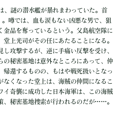
では、謎の潜水艦が暴れまわっていた。首
」。噂では、血も涙もない凶悪な男で、狙
く金品を奪っているという。父島航空隊に
、堂上光司がその任にあたることになる。
見し攻撃するが、逆に手痛い反撃を受け、
らの秘密基地は意外なところにあって、仲
、帰還するものの、もはや戦死扱いとなっ
がなくなった堂上は、海賊の仲間になるこ
ワイ奇襲に成功した日本海軍は、この海賊
策、秘密基地捜索が行われるのだが……。