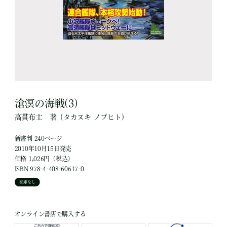
滄溟の海戦(3)
高貫布士
著
（タカヌキ ノブヒト）
新書判 240ページ
2010年10月15日発売
価格 1,026円（税込）
ISBN 978-4-408-60617-0
在庫なし
オンライン書店で購入する