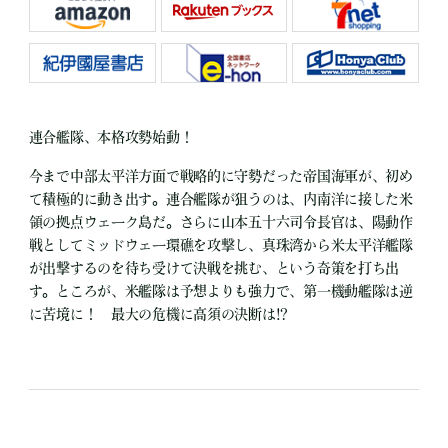
連合艦隊、本格攻勢始動！
今まで中部太平洋方面で戦略的に守勢だった帝国海軍が、初め
て積極的に動き出す。連合艦隊が狙うのは、内南洋に接した米
領の拠点ウェーク島だ。さらに山本五十六司令長官は、陽動作
戦としてミッドウェー環礁を攻撃し、真珠湾から米太平洋艦隊
が出撃するのを待ち受けて決戦を挑む、という奇策を打ち出
す。ところが、米艦隊は予想よりも強力で、第一機動艦隊は逆
に苦境に！ 最大の危機に高須の決断は!?