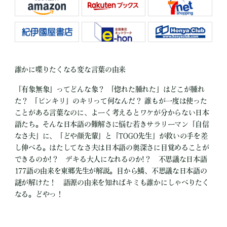
誰かに喋りたくなる変な言葉の由来
「有象無象」ってどんな象？ 「惚れた腫れた」はどこが腫れ
た？ 「ピンキリ」のキリって何なんだ？ 誰もが一度は使った
ことがある言葉なのに、よーく考えるとワケが分からない日本
語たち。そんな日本語の難解さに悩む若きサラリーマン「自信
なさ夫」に、「どや顔先輩」と「TOGO先生」が救いの手を差
し伸べる。はたしてなさ夫は日本語の奥深さに目覚めることが
できるのか!？ デキる大人になれるのか!？ 不思議な日本語
177語の由来を東郷先生が解説。目から鱗、不思議な日本語の
謎が解けた！ 語源の由来を知ればキミも誰かにしゃべりたく
なる。どやっ！