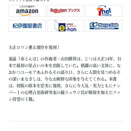
大正ロマン薫る傑作を復刻！
童謡「赤とんぼ」の作曲者・山田耕筰は、じつは大正14年、日
本で最初の星占いの本を出版していた。格調の高い文体に、な
おかつユーモアあふれるその語り口、さらに人間を見つめるそ
の深いまなざしは、今なお新鮮な印象を与えてくれる。本書
は、初版の原本を忠実に復刻、さらに今人気・実力ともにナン
バー１の心理占星術研究家の鏡リュウジ氏が解説を加えたファ
ン待望の１冊。