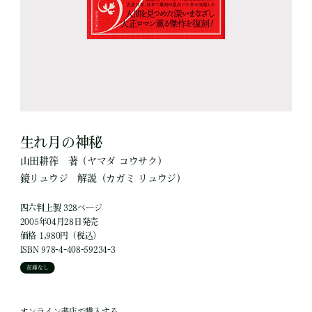
生れ月の神秘
山田耕筰
著
（ヤマダ コウサク）
鏡リュウジ
解説
（カガミ リュウジ）
四六判上製 328ページ
2005年04月28日発売
価格 1,980円（税込）
ISBN 978-4-408-59234-3
在庫なし
オンライン書店で購入する