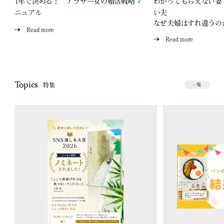
生
1年で決める！ アラサー女の婚活戦略マ
わかってもらえない妻
ニュアル
い夫
なぜ夫婦はすれ違うの
Read more
Read more
Topics
特集
一覧