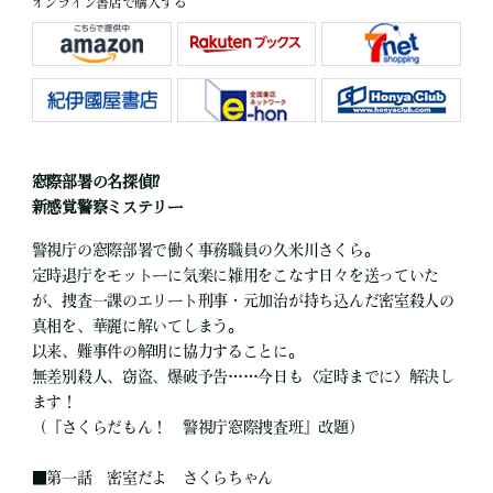
オンライン書店で購入する
窓際部署の名探偵⁉
新感覚警察ミステリー
警視庁の窓際部署で働く事務職員の久米川さくら。
定時退庁をモットーに気楽に雑用をこなす日々を送っていた
が、捜査一課のエリート刑事・元加治が持ち込んだ密室殺人の
真相を、華麗に解いてしまう。
以来、難事件の解明に協力することに。
無差別殺人、窃盗、爆破予告……今日も〈定時までに〉解決し
ます！
（『さくらだもん！ 警視庁窓際捜査班』改題）
■第一話 密室だよ さくらちゃん