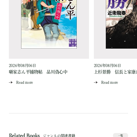
2026年08月06日
2026年08月06日
と
噺家志ん平捕物帖 品川偽心中
上杉景勝 信長と家康
Read more
Read more
Related Books
ジャンルの関連書籍
一覧