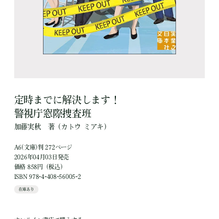
定時までに解決します！
警視庁窓際捜査班
加藤実秋
著
（カトウ ミアキ）
A6(文庫)判 272ページ
2026年04月03日発売
価格 858円（税込）
ISBN 978-4-408-56005-2
在庫あり