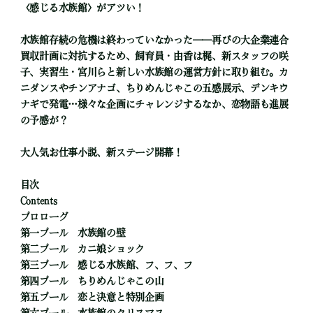
〈感じる水族館〉がアツい！
水族館存続の危機は終わっていなかった――再びの大企業連合
買収計画に対抗するため、飼育員・由香は梶、新スタッフの咲
子、実習生・宮川らと新しい水族館の運営方針に取り組む。カ
ニダンスやチンアナゴ、ちりめんじゃこの五感展示、デンキウ
ナギで発電…様々な企画にチャレンジするなか、恋物語も進展
の予感が？
大人気お仕事小説、新ステージ開幕！
目次
Contents
プロローグ
第一プール 水族館の壁
第二プール カニ娘ショック
第三プール 感じる水族館、フ、フ、フ
第四プール ちりめんじゃこの山
第五プール 恋と決意と特別企画