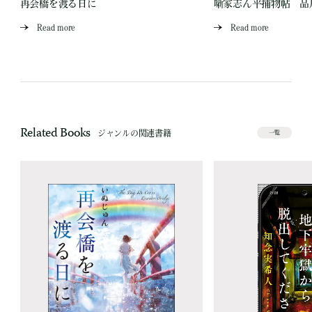
再会橋を渡る日に
噺家志ん平捕物帖 品
Read more
Read more
Related Books
ジャンルの関連書籍
一覧