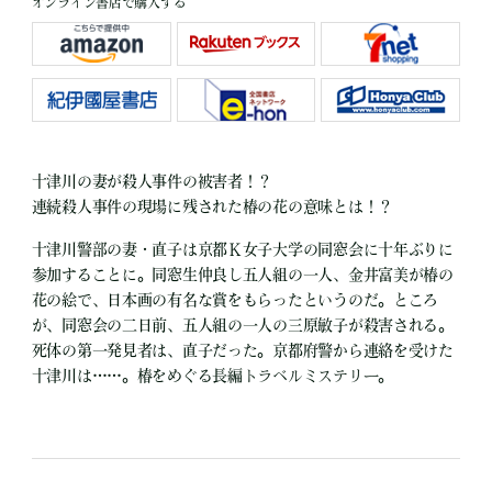
オンライン書店で購入する
十津川の妻が殺人事件の被害者！？
連続殺人事件の現場に残された椿の花の意味とは！？
十津川警部の妻・直子は京都Ｋ女子大学の同窓会に十年ぶりに
参加することに。同窓生仲良し五人組の一人、金井富美が椿の
花の絵で、日本画の有名な賞をもらったというのだ。ところ
が、同窓会の二日前、五人組の一人の三原敏子が殺害される。
死体の第一発見者は、直子だった。京都府警から連絡を受けた
十津川は……。椿をめぐる長編トラベルミステリー。