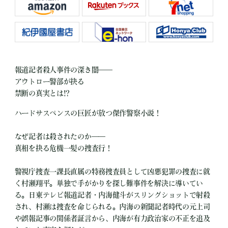
報道記者殺人事件の深き闇――
アウトロー警部が抉る
禁断の真実とは!?
ハードサスペンスの巨匠が放つ傑作警察小説！
なぜ記者は殺されたのか――
真相を抉る危機一髪の捜査行！
警視庁捜査一課長直属の特務捜査員として凶悪犯罪の捜査に就
く村瀬翔平。単独で手がかりを探し難事件を解決に導いてい
る。日東テレビ報道記者・内海健斗がスリングショットで射殺
され、村瀬は捜査を命じられる。内海の新聞記者時代の元上司
や誤報記事の関係者証言から、内海が有力政治家の不正を追及