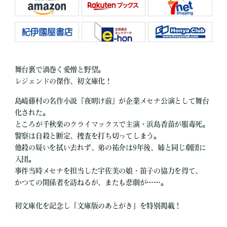
舞台裏で渦巻く愛憎と野望。
レジェンドの傑作、初文庫化！
島崎藤村の名作小説『夜明け前』が企業メセナ公演として舞台
化された。
ところが千秋楽のクライマックスで主演・浜島香苗が服毒死。
警察は自殺と断定、捜査を打ち切ってしまう。
他殺の疑いを拭い去れず、弟の祐介は9年後、姉と同じ劇団に
入団。
事件当時メセナを担当した宇佐美の娘・笛子の協力を得て、
かつての関係者を訪ねるが、またも悲劇が……。
初文庫化を記念し「文庫版のあとがき」を特別掲載！