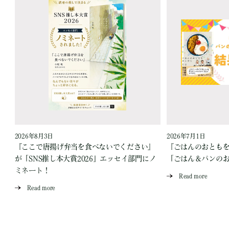
2026年8月3日
2026年7月1日
『ここで唐揚げ弁当を食べないでください』
『ごはんのおとも
が「SNS推し本大賞2026」エッセイ部門にノ
「ごはん＆パンの
ミネート！
Read more
Read more