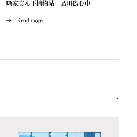
噺家志ん平捕物帖 品川偽心中
Read more