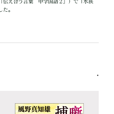
『伝え合う言葉 中学国語２』）で「水族
した。