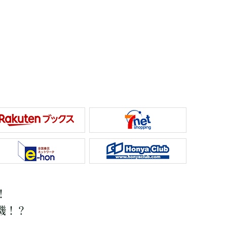
！
機！？