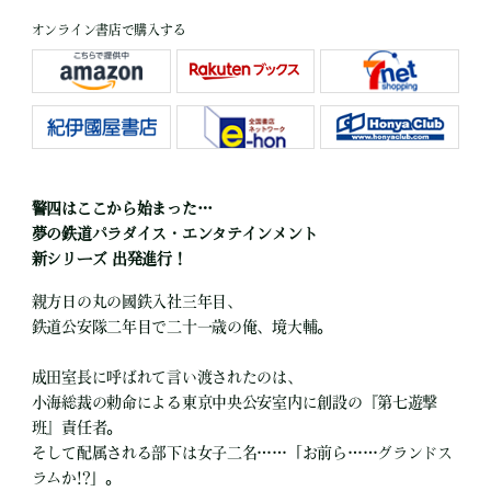
オンライン書店で購入する
警四はここから始まった…
夢の鉄道パラダイス・エンタテインメント
新シリーズ 出発進行！
親方日の丸の國鉄入社三年目、
鉄道公安隊二年目で二十一歳の俺、境大輔。
成田室長に呼ばれて言い渡されたのは、
小海総裁の勅命による東京中央公安室内に創設の『第七遊撃
班』責任者。
そして配属される部下は女子二名……「お前ら……グランドス
ラムか!?」。