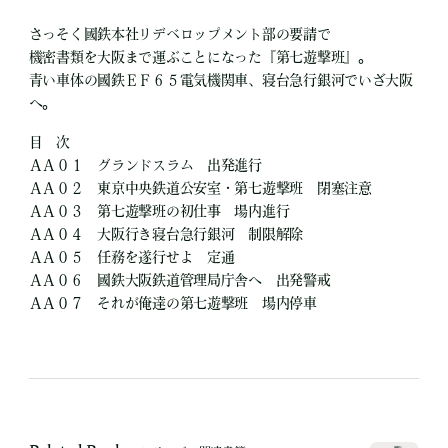
さっそく國鉄本社リデベロップメント部の要請で
機密書類を大阪まで運ぶことになった『第七遊撃班』。
青い車体の國鉄ＥＦ６５電気機関車、寝台急行銀河でいざ大阪
へ。
目 次
ＡＡ０１ グランドスラム 出発進行
ＡＡ０２ 東京中央鉄道公安室・第七遊撃班 閉塞注意
ＡＡ０３ 第七遊撃班の初仕事 場内進行
ＡＡ０４ 大阪行き寝台急行銀河 制限解除
ＡＡ０５ 任務を遂行せよ 定通
ＡＡ０６ 國鉄大阪鉄道管理局庁舎へ 出発警戒
ＡＡ０７ それが俺達の第七遊撃班 場内停車