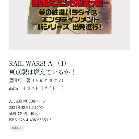
RAIL WARS! A （1）
東京駅は燃えているか！
豊田巧
著
（トヨダ タクミ）
daito
イラスト
（ダイト ）
A6(文庫)判 308ページ
2021年03月12日発売
価格 770円（税込）
ISBN 978-4-408-55650-5
在庫あり