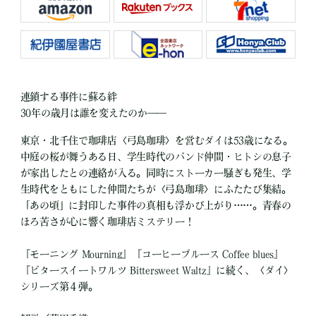
連鎖する事件に蘇る絆
30年の歳月は誰を変えたのか――
東京・北千住で珈琲店〈弓島珈琲〉を営むダイは53歳になる。
中庭の桜が舞うある日、学生時代のバンド仲間・ヒトシの息子
が家出したとの連絡が入る。同時にストーカー騒ぎも発生、学
生時代をともにした仲間たちが〈弓島珈琲〉にふたたび集結。
「あの頃」に封印した事件の真相も浮かび上がり……。青春の
ほろ苦さが心に響く珈琲店ミステリー！
『モーニング Mourning』『コーヒーブルース Coffee blues』
『ビタースイートワルツ Bittersweet Waltz』に続く、〈ダイ〉
シリーズ第４弾。