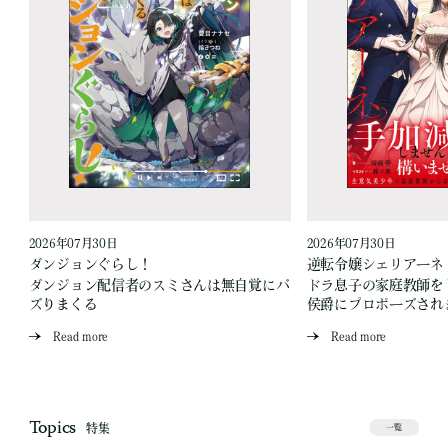
2026年07月30日
2026年07月30日
ダンジョンぐらし！
逆転令嬢シェリアーネ
ダンジョン配信者のスミさんは無自覚にバ
ドラ息子の家庭教師を
ズりまくる
侯爵にプロポーズされ
Read more
Read more
Topics
特集
一覧