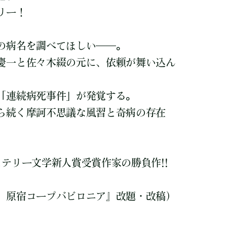
テリー！
の病名を調べてほしい――。
慶一と佐々木綴の元に、依頼が舞い込ん
「連続病死事件」が発覚する。
ら続く摩訶不思議な風習と奇病の存在
ステリー文学新人賞受賞作家の勝負作!!
 原宿コープバビロニア』改題・改稿）