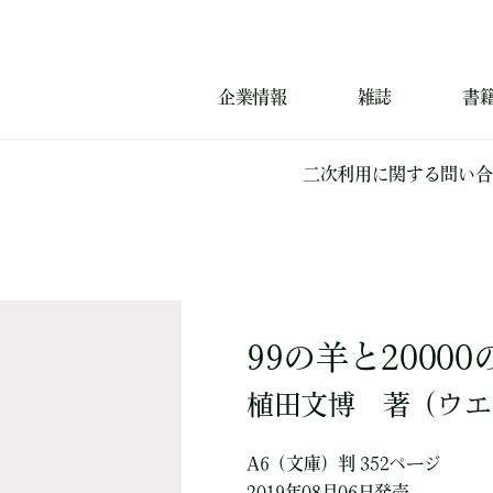
企業情報
雑誌
書
二次利用に関する問い合
99の羊と2000
植田文博
著
（ウエ
A6（文庫）判 352ページ
2019年08月06日発売