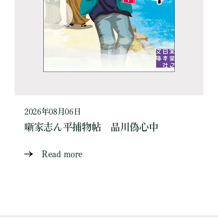
2026年08月06日
噺家志ん平捕物帖 品川偽心中
Read more