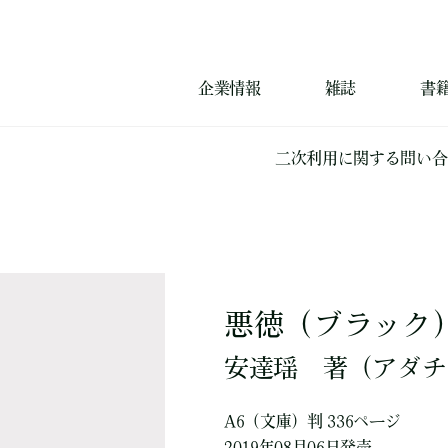
企業情報
雑誌
書
二次利用に関する問い合
悪徳（ブラック
安達瑶
著
（アダチ
A6（文庫）判 336ページ
2019年08月06日発売