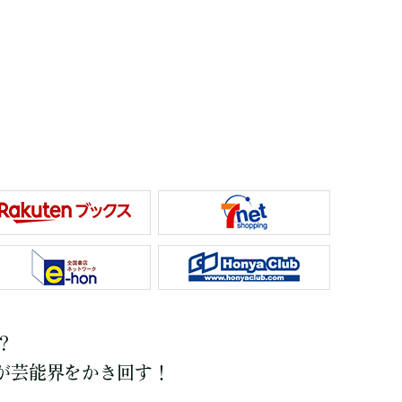
!?
が芸能界をかき回す！