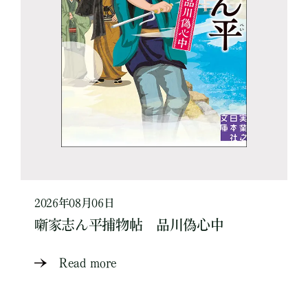
2026年08月06日
噺家志ん平捕物帖 品川偽心中
Read more