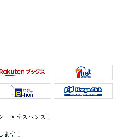
シー×サスペンス！
します！