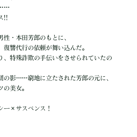
……
!!
男性・本田芳郎のもとに、
、復讐代行の依頼が舞い込んだ。
り、特殊詐欺の手伝いをさせられていたの
団の影……窮地に立たされた芳郎の元に、
ツの美女。
シー×サスペンス！