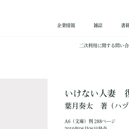
企業情報
雑誌
書
二次利用に関する問い合
いけない人妻 
葉月奏太
著
（ハヅ
A6（文庫）判 288ページ
2019年06月06日発売