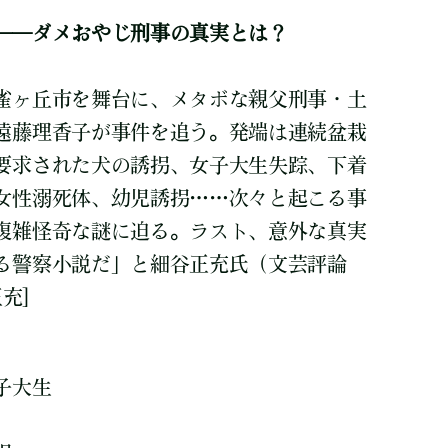
――ダメおやじ刑事の真実とは？
雀ヶ丘市を舞台に、メタボな親父刑事・土
遠藤理香子が事件を追う。発端は連続盆栽
要求された犬の誘拐、女子大生失踪、下着
女性溺死体、幼児誘拐……次々と起こる事
複雑怪奇な謎に迫る。ラスト、意外な真実
る警察小説だ」と細谷正充氏（文芸評論
充]
子大生