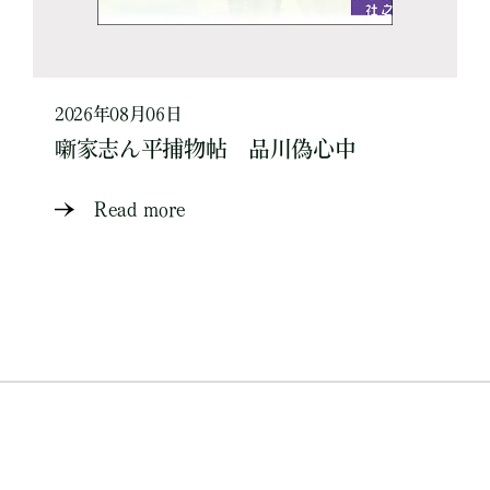
2026年08月06日
噺家志ん平捕物帖 品川偽心中
Read more