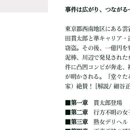
事件は広がり、つながる
東京都西南地区にある雲
田貫太郎と準キャリア・
窃盗。その後、一億円を
泥棒、川辺で発見された
件に凸凹コンビが奔走、
が明かされる。「堂々た
家）絶賛！ [解説/ 細谷正
■
第一章
貫太郎登場
■
第二章
行方不明の女
■
第三章
熟女デリヘル