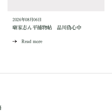
2026年08月06日
噺家志ん平捕物帖 品川偽心中
Read more
籍