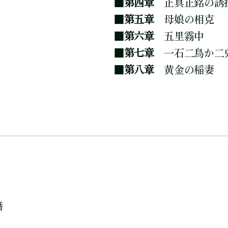
■
第四章
正真正銘の誘
■
第五章
母娘の相克
■
第六章
五里霧中
■
第七章
一石二鳥か二
■
第八章
黄金の稲妻
籍