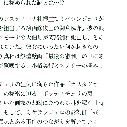
」に秘められた謎とは…!?
のシスティーナ礼拝堂でミケランジェロが
を担当する絵画修復士の御倉瞬介。彼の眼
シモーナの大伯母が突然倒れ死亡し、その
れていた。彼女にいったい何が起きたの
き真相は祭壇壁画『最後の審判』の中にあ
が驚嘆する、本格美術ミステリーの極み！
チェリの狂気に満ちた作品「ナスタジオ・
」の秘密に迫る「ボッティチェリの裏
ていた画家の悲劇にまつわる謎を解く「時
、そして、ミケランジェロの彫刻群「昼」
意味とある事件のつながりを解いていく