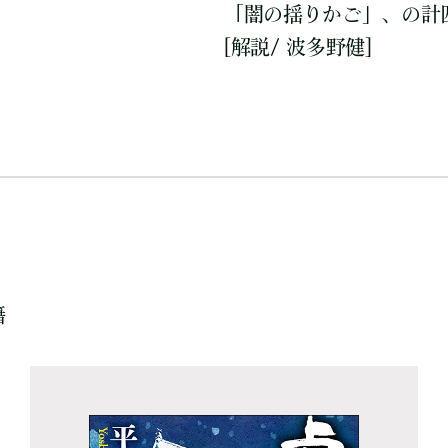
「闇の揺りかご」、の計
[解説/ 波多野健]
籍