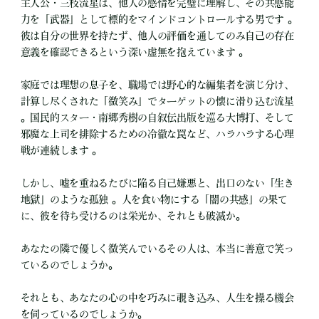
主人公・三枝流星は、他人の感情を完璧に理解し、その共感能
力を「武器」として標的をマインドコントロールする男です 。
彼は自分の世界を持たず、他人の評価を通してのみ自己の存在
意義を確認できるという深い虚無を抱えています 。
家庭では理想の息子を、職場では野心的な編集者を演じ分け、
計算し尽くされた「微笑み」でターゲットの懐に滑り込む流星
。国民的スター・南郷秀樹の自叙伝出版を巡る大博打、そして
邪魔な上司を排除するための冷徹な罠など、ハラハラする心理
戦が連続します 。
しかし、嘘を重ねるたびに陥る自己嫌悪と、出口のない「生き
地獄」のような孤独 。人を食い物にする「闇の共感」の果て
に、彼を待ち受けるのは栄光か、それとも破滅か。
あなたの隣で優しく微笑んでいるその人は、本当に善意で笑っ
ているのでしょうか。
それとも、あなたの心の中を巧みに覗き込み、人生を操る機会
を伺っているのでしょうか。