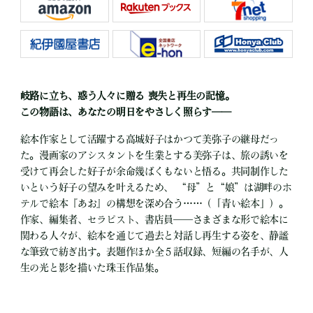
岐路に立ち、惑う人々に贈る 喪失と再生の記憶。
この物語は、あなたの明日をやさしく照らす――
絵本作家として活躍する高城好子はかつて美弥子の継母だっ
た。漫画家のアシスタントを生業とする美弥子は、旅の誘いを
受けて再会した好子が余命幾ばくもないと悟る。共同制作した
いという好子の望みを叶えるため、 “母”と“娘”は湖畔のホ
テルで絵本『あお』の構想を深め合う……（「青い絵本」）。
作家、編集者、セラピスト、書店員――さまざまな形で絵本に
関わる人々が、絵本を通じて過去と対話し再生する姿を、静謐
な筆致で紡ぎ出す。表題作ほか全５話収録、短編の名手が、人
生の光と影を描いた珠玉作品集。