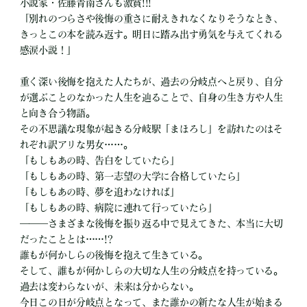
小説家・佐藤青南さんも激賞!!!
「別れのつらさや後悔の重さに耐えきれなくなりそうなとき、
きっとこの本を読み返す。明日に踏み出す勇気を与えてくれる
感涙小説！」
重く深い後悔を抱えた人たちが、過去の分岐点へと戻り、自分
が選ぶことのなかった人生を辿ることで、自身の生き方や人生
と向き合う物語。
その不思議な現象が起きる分岐駅「まほろし」を訪れたのはそ
れぞれ訳アリな男女……。
「もしもあの時、告白をしていたら」
「もしもあの時、第一志望の大学に合格していたら」
「もしもあの時、夢を追わなければ」
「もしもあの時、病院に連れて行っていたら」
―――さまざまな後悔を振り返る中で見えてきた、本当に大切
だったこととは……!?
誰もが何かしらの後悔を抱えて生きている。
そして、誰もが何かしらの大切な人生の分岐点を持っている。
過去は変わらないが、未来は分からない。
今日この日が分岐点となって、また誰かの新たな人生が始まる