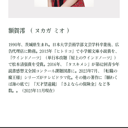
額賀澪 （ ヌカガ ミオ ）
1990年、茨城県生まれ。日本大学芸術学部文芸学科卒業後、広
告代理店に勤務。2015年『ヒトリコ』で小学館文庫小説賞を、
『ウインドノーツ』（単行本改題『屋上のウインドノーツ』）
で松本清張賞を受賞。2016年、『タスキメシ』が第62回青少年
読書感想文全国コンクール課題図書に。2023年7月、「転職の
魔王様」シリーズがテレビドラマ化。その他の著作に『願わく
ば海の底で』『天才望遠鏡』『さよならの保険金』など多
数。。（2025年11月現在）