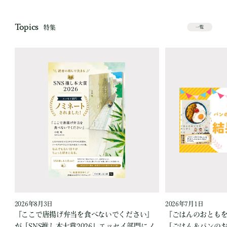
Topics
特集
一覧
2026年8月3日
2026年7月1日
『ここで唐揚げ弁当を食べないでください』
『ごはんのおとも
が「SNS推し本大賞2026」エッセイ部門にノ
「ごはん＆パンの