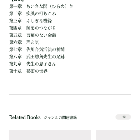
第一章 ちいさな閃（ひらめ）き
第二章 疾風の打ちこみ
第三章 ふしぎな機縁
第四章 師弟のつながり
第五章 言葉のない会話
第六章 理と気
第七章 佐川合気活法の神髄
第八章 武田惣角先生の足跡
第九章 先生の息子さん
第十章 秘密の世界
Related Books
ジャンルの関連書籍
一覧