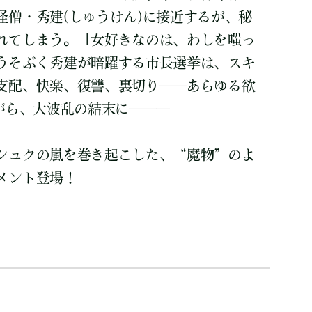
怪僧・秀建(しゅうけん)に接近するが、秘
れてしまう。「女好きなのは、わしを嗤っ
うそぶく秀建が暗躍する市長選挙は、スキ
支配、快楽、復讐、裏切り――あらゆる欲
ながら、大波乱の結末に―――
シュクの嵐を巻き起こした、“魔物”のよ
メント登場！