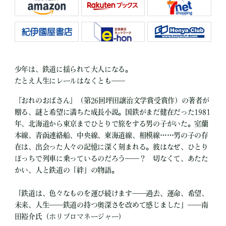
少年は、鉄道に揺られて大人になる。
たとえ人生にレールはなくとも――
『おれのおばさん』（第26回坪田譲治文学賞受賞作）の著者が
贈る、謎と希望に満ちた成長小説。国鉄がまだ健在だった1981
年、北海道から東京までひとりで旅をする男の子がいた。室蘭
本線、青函連絡船、中央線、東海道線、相模線……男の子の存
在は、出会った人々の記憶に深く刻まれる。彼はなぜ、ひとり
ぼっちで列車に乗っているのだろう――？ 切なくて、あたた
かい、人と鉄道の「絆」の物語。
「鉄道は、色々なものを運び続けます――過去、運命、希望、
未来、人生――鉄道の持つ奥深さを改めて感じました」――南
田裕介氏（ホリプロマネージャー）