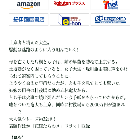
上京者と消えた大金。
騒動は迷路のように入り組んでいく!
母を亡くした片桐とも子は、姉の早苗を訪ねて上京する。
土地勘がなく困っていると、女子大生・塚川亜由美に声をかけ
られて道案内してもらうことに。
ようやく会えた早苗だったが、とも子を見てとても驚いた。
姉妹の田舎の村役場に勤める林竜太から、
とも子は火事で焼け死んだという手紙をもらっていたからだ。
嘘をついた竜太も上京、同時に村役場から2000万円が盗まれ
――!?
大人気シリーズ第32弾！
表題作ほか「花嫁たちのメロドラマ」収録
【目次】