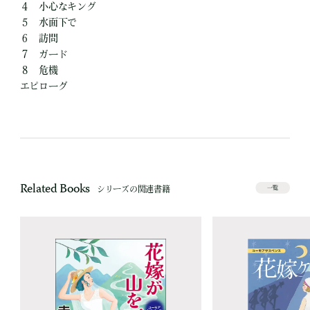
４ 小心なキング
５ 水面下で
６ 訪問
７ ガード
８ 危機
エピローグ
Related Books
シリーズの関連書籍
一覧