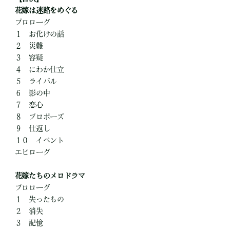
花嫁は迷路をめぐる
プロローグ
１ お化けの話
２ 災難
３ 容疑
４ にわか仕立
５ ライバル
６ 影の中
７ 恋心
８ プロポーズ
９ 仕返し
１０ イベント
エピローグ
花嫁たちのメロドラマ
プロローグ
１ 失ったもの
２ 消失
３ 記憶