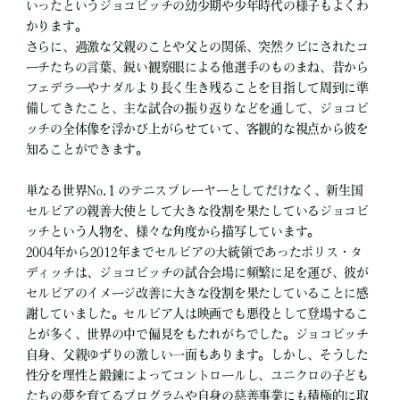
いったというジョコビッチの幼少期や少年時代の様子もよくわ
かります。
さらに、過激な父親のことや父との関係、突然クビにされたコ
ーチたちの言葉、鋭い観察眼による他選手のものまね、昔から
フェデラーやナダルより長く生き残ることを目指して周到に準
備してきたこと、主な試合の振り返りなどを通して、ジョコビ
ッチの全体像を浮かび上がらせていて、客観的な視点から彼を
知ることができます。
単なる世界No.１のテニスプレーヤーとしてだけなく、新生国
セルビアの親善大使として大きな役割を果たしているジョコビ
ッチという人物を、様々な角度から描写しています。
2004年から2012年までセルビアの大統領であったボリス・タ
ディッチは、ジョコビッチの試合会場に頻繁に足を運び、彼が
セルビアのイメージ改善に大きな役割を果たしていることに感
謝していました。セルビア人は映画でも悪役として登場するこ
とが多く、世界の中で偏見をもたれがちでした。ジョコビッチ
自身、父親ゆずりの激しい一面もあります。しかし、そうした
性分を理性と鍛錬によってコントロールし、ユニクロの子ども
たちの夢を育てるプログラムや自身の慈善事業にも積極的に取