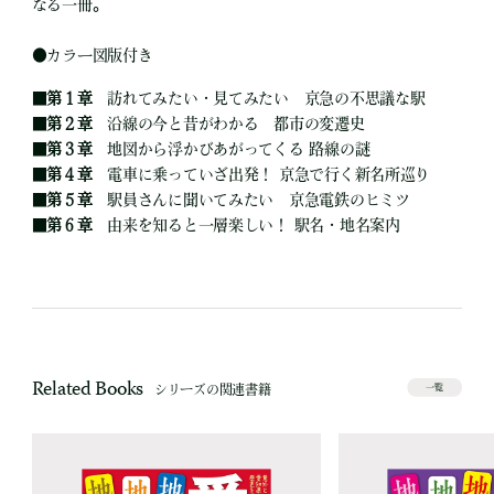
なる一冊。
●
カラー図版付き
■
第１章
訪れてみたい・見てみたい 京急の不思議な駅
■
第２章
沿線の今と昔がわかる 都市の変遷史
■
第３章
地図から浮かびあがってくる 路線の謎
■
第４章
電車に乗っていざ出発！ 京急で行く新名所巡り
■
第５章
駅員さんに聞いてみたい 京急電鉄のヒミツ
■
第６章
由来を知ると一層楽しい！ 駅名・地名案内
Related Books
シリーズの関連書籍
一覧