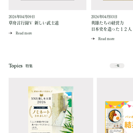
2026年04月09日
2026年04月03日
草舟言行録Ⅴ 新しい武士道
英雄たちの経営力
日本史を造った１２人
Read more
Read more
Topics
特集
一覧