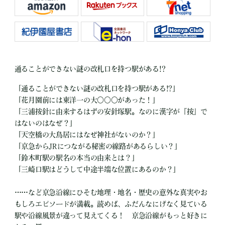
通ることができない謎の改札口を持つ駅がある!?
「通ることができない謎の改札口を持つ駅がある!?」
「花月園前には東洋一の大○○○があった！」
「三浦按針に由来するはずの安針塚駅。なのに漢字が『按』で
はないのはなぜ？」
「天空橋の大鳥居にはなぜ神社がないのか？」
「京急からJRにつながる秘密の線路があるらしい？」
「鈴木町駅の駅名の本当の由来とは？」
「三崎口駅はどうして中途半端な位置にあるのか？」
……など京急沿線にひそむ地理・地名・歴史の意外な真実やお
もしろエピソードが満載。読めば、ふだんなにげなく見ている
駅や沿線風景が違って見えてくる！ 京急沿線がもっと好きに