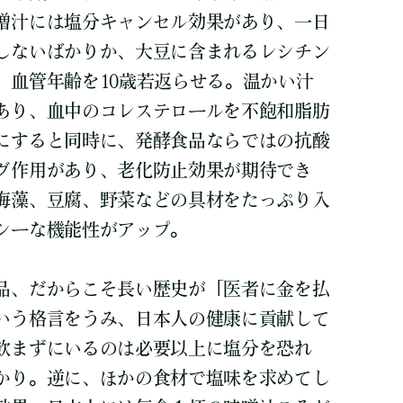
噌汁には塩分キャンセル効果があり、一日
しないばかりか、大豆に含まれるレシチン
、血管年齢を10歳若返らせる。温かい汁
あり、血中のコレステロールを不飽和脂肪
にすると同時に、発酵食品ならではの抗酸
グ作用があり、老化防止効果が期待でき
海藻、豆腐、野菜などの具材をたっぷり入
シーな機能性がアップ。
品、だからこそ長い歴史が「医者に金を払
いう格言をうみ、日本人の健康に貢献して
飲まずにいるのは必要以上に塩分を恐れ
かり。逆に、ほかの食材で塩味を求めてし