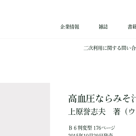
企業情報
雑誌
書
二次利用に関する問い合
高血圧ならみそ
上原誉志夫
著
（ウ
Ｂ６判変型 176ページ
2015年10月29日発売