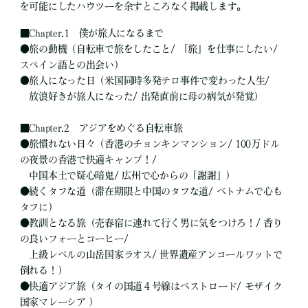
を可能にしたハウツーを余すところなく掲載します。
■
Chapter.1 僕が旅人になるまで
●
旅の動機（自転車で旅をしたこと/ 「旅」を仕事にしたい/
スペイン語との出会い）
●
旅人になった日（米国同時多発テロ事件で変わった人生/
放浪好きが旅人になった/ 出発直前に母の病気が発覚）
■
Chapter.2 アジアをめぐる自転車旅
●
旅慣れない日々（香港のチョンキンマンション/ 100万ドル
の夜景の香港で快適キャンプ！/
中国本土で疑心暗鬼/ 広州で心からの「謝謝」）
●
続くタフな道（滞在期限と中国のタフな道/ ベトナムで心も
タフに）
●
教訓となる旅（売春宿に連れて行く男に気をつけろ！/ 香り
の良いフォーとコーヒー/
上級レベルの山岳国家ラオス/ 世界遺産アンコールワットで
倒れる！）
●
快適アジア旅（タイの国道４号線はベストロード/ モザイク
国家マレーシア ）