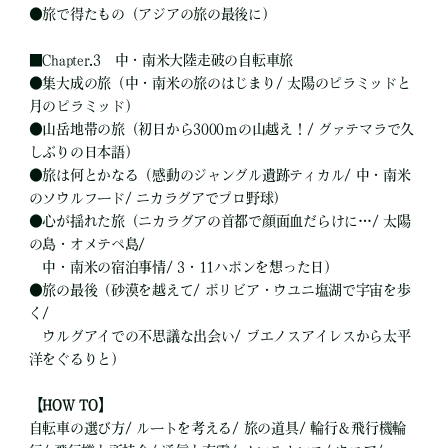
●
旅で得たもの（アジアの旅の最後に）
■
Chapter.3 中・南米大陸走破の自転車旅
●
集大成の旅（中・南米の旅のはじまり/ 太陽のピラミッドと
月のピラミッド）
●
山岳地帯の旅（初日から3000ｍの山越え！/ グァテマラで久
しぶりの日本語）
●
旅は何とかなる（感動のジャングル遺跡ティカル/ 中・南米
のソウルフード/ ニカラグアでプロ野球）
●
心が揺れた旅（ニカラグアの首都で顔面血だらけに…/ 太陽
の島・オメテペ島/
中・南米の宿泊事情/ 3・11ハポンを想った日）
●
旅の最後（砂漠を越えて/ ボリビア・ウユニ塩湖で宇宙を歩
く/
ウルグアイでの不思議な出会い/ ブエノスアイレスから太平
洋をぐるりと）
【HOW TO】
自転車の選び方/ ルートを考える/ 旅の道具/ 輪行＆飛行機輪