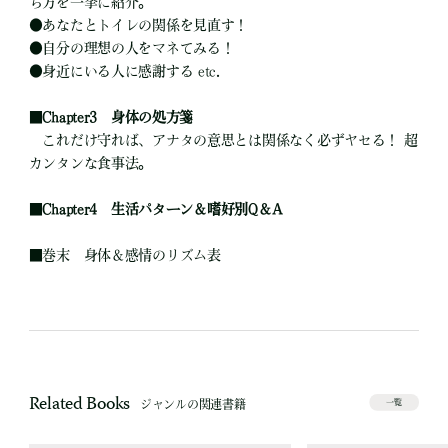
ち方を一挙に紹介。
●
あなたとトイレの関係を見直す！
●
自分の理想の人をマネてみる！
●
身近にいる人に感謝する etc.
■
Chapter3 身体の処方箋
これだけ守れば、アナタの意思とは関係なく必ずヤセる！ 超
カンタンな食事法。
■
Chapter4 生活パターン＆嗜好別Q＆A
■
巻末 身体＆感情のリズム表
Related Books
ジャンルの関連書籍
一覧