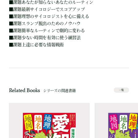
■
課題あなたが知らないあなたのルーティン
■
課題最新サイコロジーでスコアアップ
■
課題理想のサイコロジストを心に備える
■
課題スランプ脱出のためのノウハウ
■
課題簡単なルーティンで劇的に変わる
■
課題少ない時間を有効に使う練習法
■
課題上達に必要な情報戦術
Related Books
シリーズの関連書籍
一覧