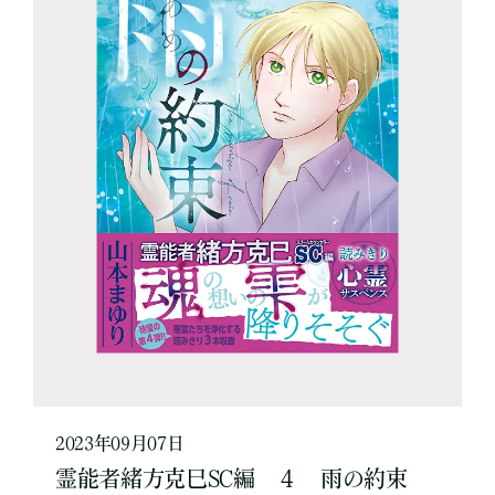
2023年09月07日
霊能者緒方克巳SC編 ４ 雨の約束