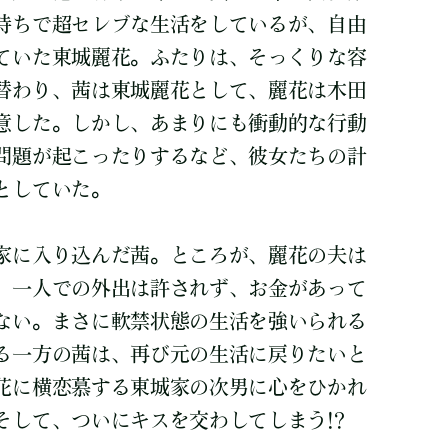
持ちで超セレブな生活をしているが、自由
ていた東城麗花。ふたりは、そっくりな容
替わり、茜は東城麗花として、麗花は木田
意した。しかし、あまりにも衝動的な行動
問題が起こったりするなど、彼女たちの計
としていた。
家に入り込んだ茜。ところが、麗花の夫は
、一人での外出は許されず、お金があって
ない。まさに軟禁状態の生活を強いられる
る一方の茜は、再び元の生活に戻りたいと
花に横恋慕する東城家の次男に心をひかれ
そして、ついにキスを交わしてしまう!?