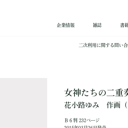
企業情報
雑誌
書
二次利用に関する問い合
女神たちの二重奏
花小路ゆみ
作画
（
Ｂ６判 232ページ
2015年03月26日発売