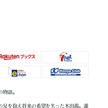
の物語。
の兄を抱え将来の希望を失った木田茜。誰