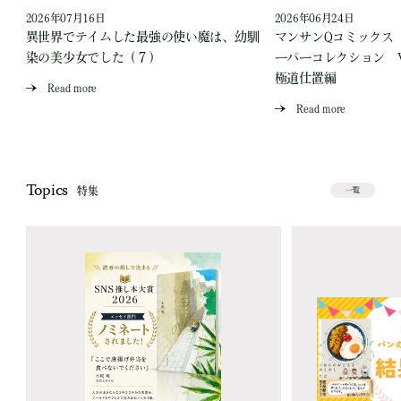
2026年07月16日
2026年06月24日
う
異世界でテイムした最強の使い魔は、幼馴
マンサンQコミックス
染の美少女でした（７）
ーパーコレクション Vo
極道仕置編
Read more
Read more
Topics
特集
一覧