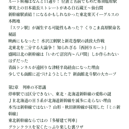
ルート候補はなんと11通り！ 位置と名前でもめた那須塩原駅
事実上の日本最長ストレートがある白石蔵王〜仙台間
新幹線駅直結！になるかもしれなかった東北楽天イーグルスの
本拠地
「スワン駅」が誕生する可能性もあった？ くりこま高原駅命名
秘話
映画にもなった！ 水沢江刺駅と新花巻駅の誘致大作戦
北東北を二分する大論争！ 知られざる「西回りルート」
盛岡以北の新幹線は「いわて沼宮内〜八戸間」しか作られない
はずだった
青函トンネルが遠回りな津軽半島経由になった理由
少しでも函館に近づけようとした？ 新函館北斗駅の大カーブ
第2章 列車の不思議
停車駅では区分できない、東北・北海道新幹線の愛称の謎
ＪＲ北海道のＨ５系が北海道新幹線を滅多に走らない理由
本当は新幹線ではない？ 山形・秋田新幹線が採用した「ミニ新
幹線」
東北新幹線ならではの「多層建て列車」
グランクラスを安くたっぷり楽しむ裏ワザ