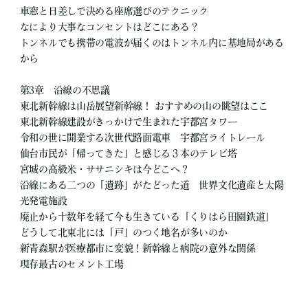
車窓と日差しで決める座席選びのテクニック
なにより大事なコンセントはどこにある？
トンネルでも携帯の電波が届くのはトンネル内に基地局がある
から
第3章 沿線の不思議
東北新幹線は山岳展望新幹線！ おすすめの山の眺望はここ
東北新幹線建設がきっかけで生まれた宇都宮タワー
令和の世に開業する次世代路面電車 宇都宮ライトレール
仙台市民が「帰ってきた」と感じる３本のテレビ塔
宮城の高級米・ササニシキは今どこへ？
沿線にある二つの「遺跡」がたどった道 世界文化遺産と太陽
光発電施設
廃止から十数年を経て今も生きている「くりはら田園鉄道」
どうして北東北には「戸」のつく地名が多いのか
新青森駅が医療都市に変貌！新幹線と病院の意外な関係
現存最古のセメント工場