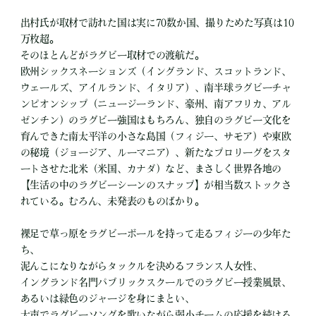
出村氏が取材で訪れた国は実に70数か国、撮りためた写真は10
万枚超。
そのほとんどがラグビー取材での渡航だ。
欧州シックスネーションズ（イングランド、スコットランド、
ウェールズ、アイルランド、イタリア）、南半球ラグビーチャ
ンピオンシップ（ニュージーランド、豪州、南アフリカ、アル
ゼンチン）のラグビー強国はもちろん、独自のラグビー文化を
育んできた南太平洋の小さな島国（フィジー、サモア）や東欧
の秘境（ジョージア、ルーマニア）、新たなプロリーグをスタ
ートさせた北米（米国、カナダ）など、まさしく世界各地の
【生活の中のラグビーシーンのスナップ】が相当数ストックさ
れている。むろん、未発表のものばかり。
裸足で草っ原をラグビーボールを持って走るフィジーの少年た
ち、
泥んこになりながらタックルを決めるフランス人女性、
イングランド名門パブリックスクールでのラグビー授業風景、
あるいは緑色のジャージを身にまとい、
大声でラグビーソングを歌いながら弱小チームの応援を続ける