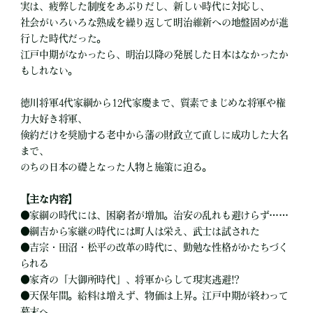
実は、疲弊した制度をあぶりだし、新しい時代に対応し、
社会がいろいろな熟成を繰り返して明治維新への地盤固めが進
行した時代だった。
江戸中期がなかったら、明治以降の発展した日本はなかったか
もしれない。
徳川将軍4代家綱から12代家慶まで、質素でまじめな将軍や権
力大好き将軍、
倹約だけを奨励する老中から藩の財政立て直しに成功した大名
まで、
のちの日本の礎となった人物と施策に迫る。
【主な内容】
●家綱の時代には、困窮者が増加。治安の乱れも避けらず……
●綱吉から家継の時代には町人は栄え、武士は試された
●吉宗・田沼・松平の改革の時代に、勤勉な性格がかたちづく
られる
●家斉の「大御所時代」、将軍からして現実逃避!?
●天保年間。給料は増えず、物価は上昇。江戸中期が終わって
幕末へ