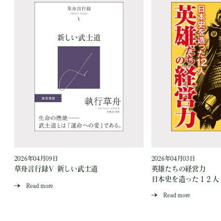
2026年04月09日
2026年04月03日
草舟言行録Ⅴ 新しい武士道
英雄たちの経営力
日本史を造った１２人
Read more
Read more