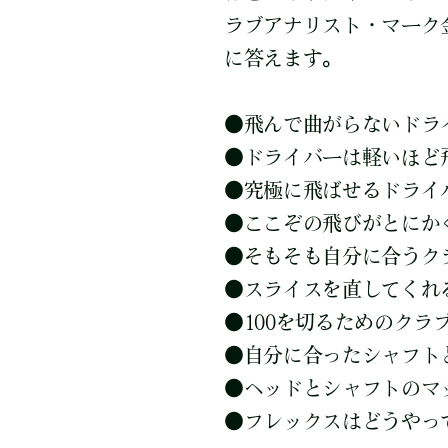
ラブアナリスト・マーク
に答えます。
●
飛んで曲がらないドラ
●
ドライバーは軽いほど
●
究極に飛ばせるドライ
●
ここぞの飛びがとにか
●
そもそも自分に合うク
●
スライスを直してくれ
●
100を切るためのクラ
●
自分に合ったシャフト
●
ヘッドとシャフトのマ
●
フレックスはどうやっ