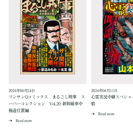
2026年06月24日
2026年06月11日
見
マンサンQコミックス まるごし刑事 ス
心霊実況中継スペシャル
ーパーコレクション Vol.20 新幹線車中
痕
極道仕置編
Read more
Read more