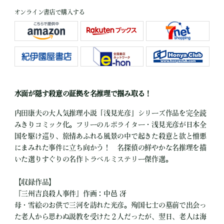
オンライン書店で購入する
水面が隠す殺意の証拠を名推理で掴み取る！
内田康夫の大人気推理小説「浅見光彦」シリーズ作品を完全読
みきりコミック化。フリーのルポライター・浅見光彦が日本全
国を駆け巡り、旅情あふれる風景の中で起きた殺意と欲と憎悪
にまみれた事件に立ち向かう！ 名探偵の鮮やかな名推理を描
いた選りすぐりの名作トラベルミステリー傑作選。
【収録作品】
『三州吉良殺人事件』作画：中邑 冴
母・雪絵のお供で三河を訪れた光彦。殉国七士の墓前で出会っ
た老人から思わぬ説教を受けた２人だったが、翌日、老人は海