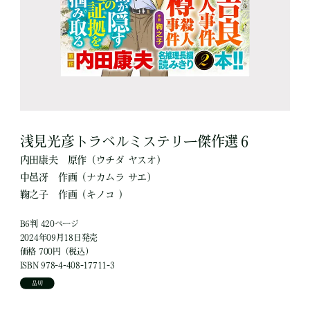
浅見光彦トラベルミステリー傑作選６
内田康夫
原作
（ウチダ ヤスオ）
中邑冴
作画
（ナカムラ サエ）
鞠之子
作画
（キノコ ）
B6判 420ページ
2024年09月18日発売
価格 700円（税込）
ISBN 978-4-408-17711-3
品切