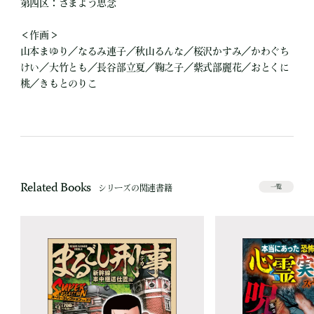
第四区：さまよう思念
＜作画＞
山本まゆり／なるみ連子／秋山るんな／桜沢かすみ／かわぐち
けい／大竹とも／長谷部立夏／鞠之子／紫式部麗花／おとくに
桃／きもとのりこ
Related Books
シリーズの関連書籍
一覧