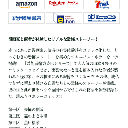
漫画家と読者が体験したリアルな恐怖ストーリー！
本当にあった漫画家と読者の心霊体験談をコミック化した、と
っておきの恐怖ストーリーを集めたオムニバス・ホラーを一挙
掲載!! 「霊能者緒方克巳シリーズ」で大人気の山本まゆりの
コミックエッセイでは、出雲大社へと足を踏み入れた作者が襲
われた怪現象、その根源にある記憶をさぐる…!? その他、成仏
できずに留まり続ける亡霊たちとの恐怖のストーリーが満載。
彼の世と此の世をつなぐ全国から寄せられた物語を多数収録し
た、読みきりホラーコミック!!
第一区：畏怖の領域
第二区：霊のよどみ場
第三区：黒い棲家