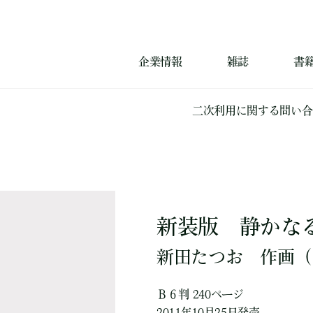
企業情報
雑誌
書
二次利用に関する問い合
新装版 静かな
新田たつお
作画
（
Ｂ６判 240ページ
2011年10月25日発売