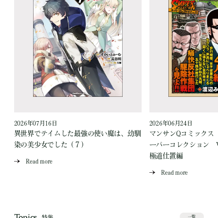
2026年07月16日
2026年06月24日
う
異世界でテイムした最強の使い魔は、幼馴
マンサンQコミックス
染の美少女でした（７）
ーパーコレクション Vo
極道仕置編
Read more
Read more
Topics
特集
一覧