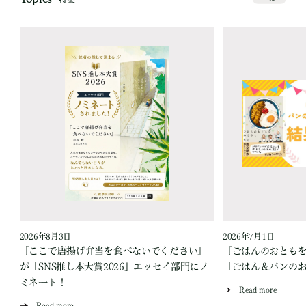
2026年8月3日
2026年7月1日
『ここで唐揚げ弁当を食べないでください』
『ごはんのおとも
が「SNS推し本大賞2026」エッセイ部門にノ
「ごはん＆パンの
ミネート！
Read more
Read more