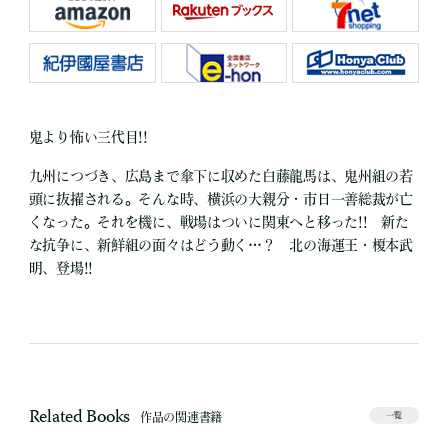
鬼より怖い三代目!!
九州につづき、広島まで傘下に収めた白藤龍馬は、鬼州組の若
頭に抜擢される。そんな時、横浜の大親分・市日一善総裁が亡
くなった。それを機に、戦場はついに関東へと移った!! 新た
な抗争に、新鮮組の面々はどう動く…？ 北の海運王・榎本武
明、登場!!
Related Books
作品の関連書籍
一覧