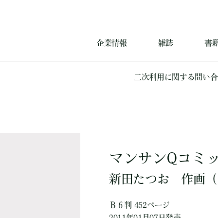
企業情報
雑誌
書
二次利用に関する問い合
マンサンQコミッ
新田たつお
作画
（
Ｂ６判 452ページ
2011年01月07日発売