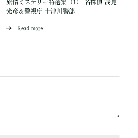
旅情ミステリー特選集（1） 名探偵 浅見
光彦＆警視庁 十津川警部
Read more