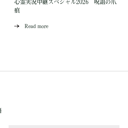
心霊実況中継スペシャル2026 呪詛の爪
痕
Read more
籍