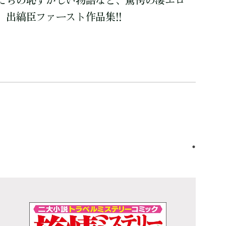
たちの恥ずかしい物語など、驚愕の凄エロ
出縞臣ファースト作品集!!