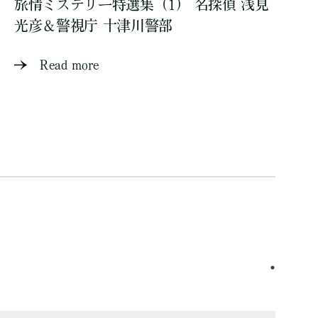
旅情ミステリー特選集（1） 名探偵 浅見
光彦＆警視庁 十津川警部
Read more