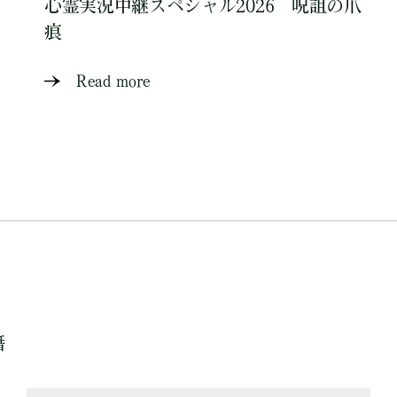
心霊実況中継スペシャル2026 呪詛の爪
痕
Read more
籍