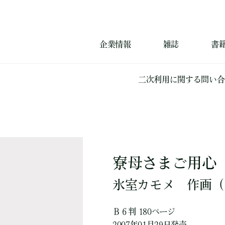
企業情報
雑誌
書
二次利用に関する問い合
寮母さまご用心
氷室カモメ
作画
（
Ｂ６判 180ページ
2007年01月29日発売