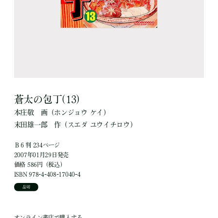
蒼太の包丁(13)
本庄敬
画
（ホンジョウ ケイ）
末田雄一郎
作
（スエダ ユウイチロウ）
Ｂ６判 234ページ
2007年01月29日発売
価格 586円（税込）
ISBN 978-4-408-17040-4
品切
オンライン書店で購入する