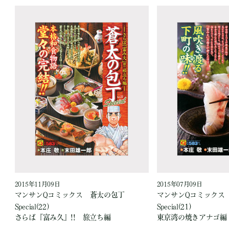
2015年11月09日
2015年07月09日
マンサンQコミックス 蒼太の包丁
マンサンQコミックス
Special(22)
Special(21)
さらば『富み久』!! 旅立ち編
東京湾の焼きアナゴ編